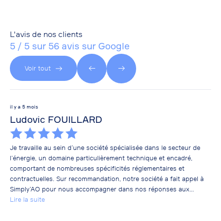
L'avis de nos clients
5 / 5 sur 56 avis sur Google
Voir tout
il y a 5 mois
il y
Ludovic FOUILLARD
br
Je travaille au sein d’une société spécialisée dans le secteur de
Mal
l’énergie, un domaine particulièrement technique et encadré,
réa
comportant de nombreuses spécificités réglementaires et
rec
contractuelles. Sur recommandation, notre société a fait appel à
No
Simply’AO pour nous accompagner dans nos réponses aux
Lir
marchés publics, notamment pour la qualité reconnue de leurs
Lire la suite
dossiers. Dès notre premier dossier, nous avons travaillé
conjointement afin de construire une présentation solide,