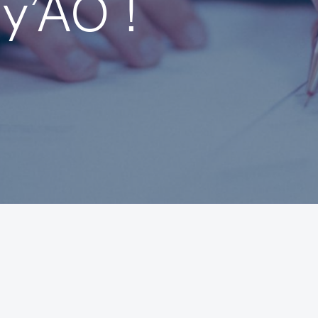
y’AO !