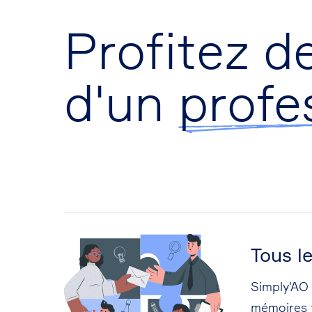
Profitez de
d'un
profe
Tous l
Simply'AO 
mémoires 