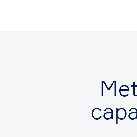
Me
capa