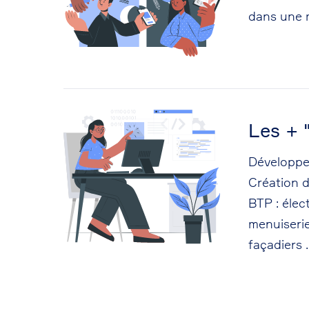
dans une m
Les + 
Développe
Création 
BTP : élect
menuiserie
façadiers ..