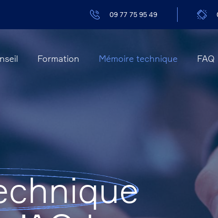
09 77 75 95 49
nseil
Formation
Mémoire technique
FAQ
echnique