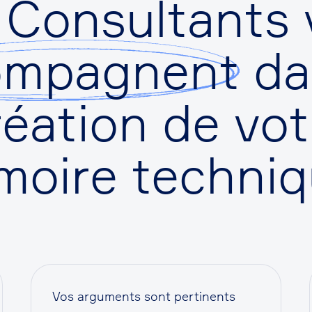
 Consultants 
ompagnent
da
réation de vot
oire techniq
Vos arguments sont pertinents