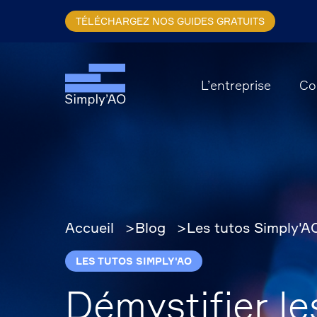
Aller
TÉLÉCHARGEZ NOS GUIDES GRATUITS
au
contenu
principal
L’entreprise
Co
Accueil
Blog
Les tutos Simply'A
LES TUTOS SIMPLY'AO
Démystifier le