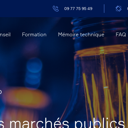
09 77 75 95 49
nseil
Formation
Mémoire technique
FAQ
O
s marchés publics 