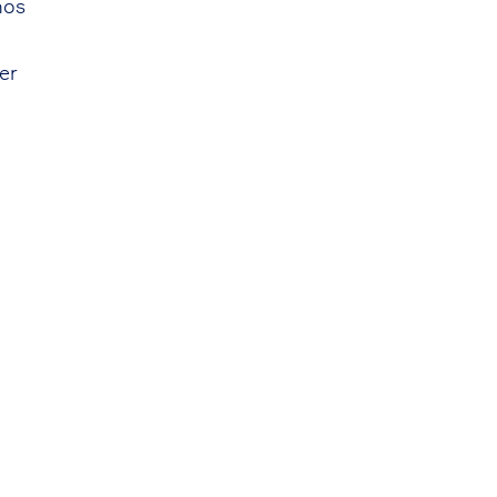
nos
er