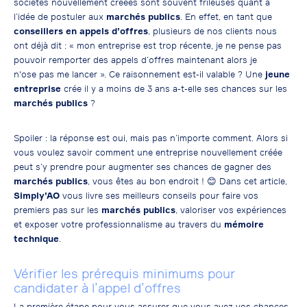
sociétés nouvellement créées sont souvent frileuses quant à
l’idée de postuler aux
marchés publics
. En effet, en tant que
conseillers en appels d’offres
, plusieurs de nos clients nous
ont déjà dit : « mon entreprise est trop récente, je ne pense pas
pouvoir remporter des appels d’offres maintenant alors je
n'ose pas me lancer ». Ce raisonnement est-il valable ? Une
jeune
entreprise
crée il y a moins de 3 ans a-t-elle ses chances sur les
marchés publics
?
Spoiler : la réponse est oui, mais pas n’importe comment. Alors si
vous voulez savoir comment une entreprise nouvellement créée
peut s’y prendre pour augmenter ses chances de gagner des
marchés publics
, vous êtes au bon endroit !
😊
Dans cet article,
Simply’AO
vous livre ses meilleurs conseils pour faire vos
premiers pas sur les
marchés publics
, valoriser vos expériences
et exposer votre professionnalisme au travers du
mémoire
technique
.
Vérifier les prérequis minimums pour
candidater à l’appel d’offres
La première étape pour vous assurer que vous avez vos chances