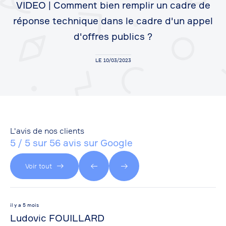
VIDEO | Comment bien remplir un cadre de
réponse technique dans le cadre d'un appel
d'offres publics ?
LE 10/03/2023
L'avis de nos clients
5 / 5 sur 56 avis sur Google
Voir tout
il y a 5 mois
il y
Ludovic FOUILLARD
br