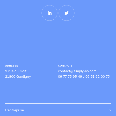
qualité et la compétitivité de ses candidatures, en particulier dans
des secteurs techniques ou réglementés.
ADRESSE
CONTACTS
9 rue du Golf
contact@simply-ao.com
21800 Quétigny
09 77 75 95 49
/
06 51 62 00 73
L’entreprise