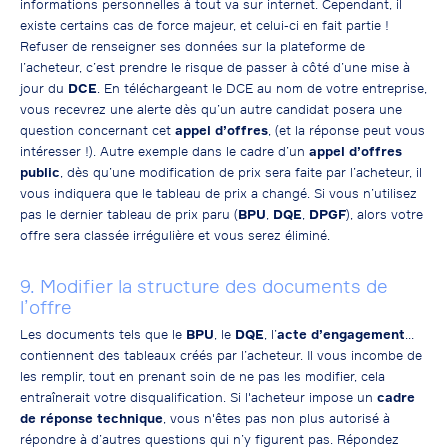
informations personnelles à tout va sur internet. Cependant, il
existe certains cas de force majeur, et celui-ci en fait partie !
Refuser de renseigner ses données sur la plateforme de
l’acheteur, c’est prendre le risque de passer à côté d’une mise à
jour du
DCE
. En téléchargeant le DCE au nom de votre entreprise,
vous recevrez une alerte dès qu’un autre candidat posera une
question concernant cet
appel d’offres
, (et la réponse peut vous
intéresser !). Autre exemple dans le cadre d’un
appel d’offres
public
, dès qu’une modification de prix sera faite par l’acheteur, il
vous indiquera que le tableau de prix a changé. Si vous n’utilisez
pas le dernier tableau de prix paru (
BPU
,
DQE
,
DPGF
), alors votre
offre sera classée irrégulière et vous serez éliminé.
9. Modifier la structure des documents de
l’offre
Les documents tels que le
BPU
, le
DQE
, l’
acte d’engagement
…
contiennent des tableaux créés par l’acheteur. Il vous incombe de
les remplir, tout en prenant soin de ne pas les modifier, cela
entraînerait votre disqualification. Si l'acheteur impose un
cadre
de réponse technique
, vous n'êtes pas non plus autorisé à
répondre à d’autres questions qui n’y figurent pas. Répondez