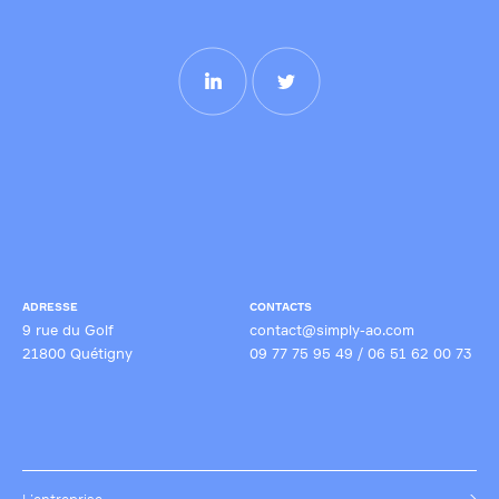
recommande Simply’AO à toute structure souhaitant renforcer la
qualité et la compétitivité de ses candidatures, en particulier dans
des secteurs techniques ou réglementés.
ADRESSE
CONTACTS
9 rue du Golf
contact@simply-ao.com
21800 Quétigny
09 77 75 95 49
/
06 51 62 00 73