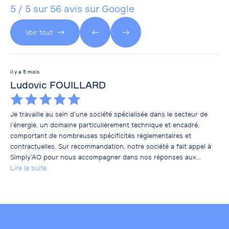
5 / 5 sur 56 avis sur Google
Voir tout
il y a 5 mois
il y
Ludovic FOUILLARD
br
Je travaille au sein d’une société spécialisée dans le secteur de
Mal
l’énergie, un domaine particulièrement technique et encadré,
réa
comportant de nombreuses spécificités réglementaires et
rec
contractuelles. Sur recommandation, notre société a fait appel à
No
Simply’AO pour nous accompagner dans nos réponses aux
Lir
marchés publics, notamment pour la qualité reconnue de leurs
Lire la suite
dossiers. Dès notre premier dossier, nous avons travaillé
conjointement afin de construire une présentation solide,
structurée et adaptée aux exigences des acheteurs publics, tout
en tenant compte des particularités propres à notre activité.
L’accompagnement a été rigoureux, méthodique et très