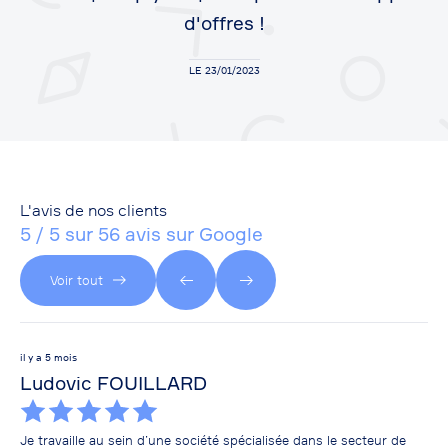
d'offres !
LE 23/01/2023
L'avis de nos clients
5 / 5 sur 56 avis sur Google
Voir tout
il y a 5 mois
il y
Ludovic FOUILLARD
br
Je travaille au sein d’une société spécialisée dans le secteur de
Mal