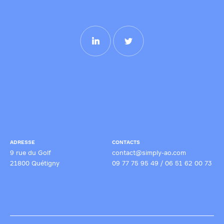
nos dossiers avec sérieux, implication et professionnalisme. Je
recommande Simply’AO à toute structure souhaitant renforcer la
qualité et la compétitivité de ses candidatures, en particulier dans
des secteurs techniques ou réglementés.
ADRESSE
CONTACTS
9 rue du Golf
contact@simply-ao.com
21800 Quétigny
09 77 75 95 49
/
06 51 62 00 73